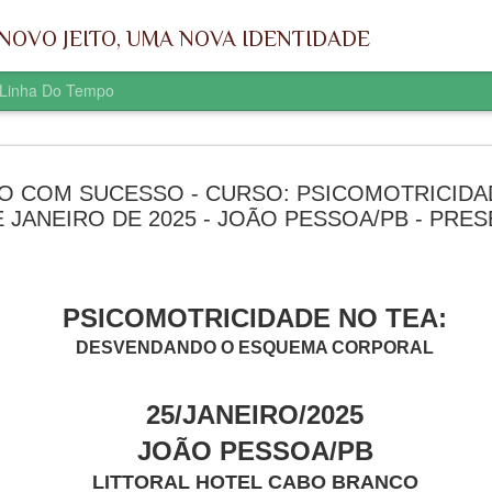
NOVO JEITO, UMA NOVA IDENTIDADE
Linha Do Tempo
5º EPAF - ENCONTRO
MAY
O COM SUCESSO - CURSO: PSICOMOTRICIDAD
PARAIBANO DE ATIVIDADE
9
E JANEIRO DE 2025 - JOÃO PESSOA/PB - PRE
FÍSICA - 04 a 06 de
SETEMBRO de 2026 - JOÃO
PESSOA/PB
PSICOMOTRICIDADE NO TEA:
5º EPAF
DESVENDANDO O ESQUEMA CORPORAL
ENCONTRO PARAIBANO DE ATIVIDADE FÍSICA
04 a 06 | SETEMBRO | 2026
25/JANEI
RO/2025
JOÃO PESSOA/PB
JOÃO PESSOA/PB
LITTORAL HOTEL CABO BRANCO
LITTORAL HOTEL CABO BRANCO
PRESENCIAL