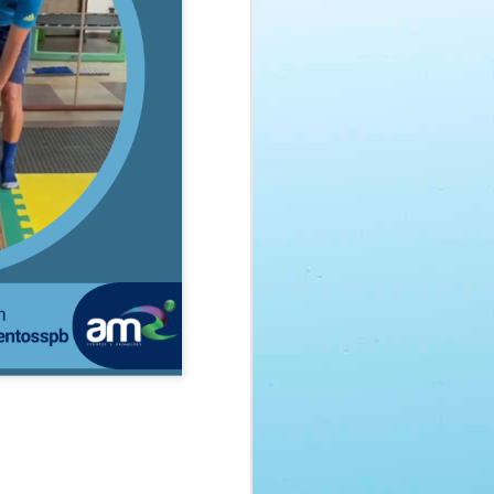
REALIZADO COM
SEP
SUCESSO - CURSO:
26
PSICOMOTRICIDADE
RELACIONAL NA
NATAÇÃO - 06 DE
DEZEMBRO DE 2025
- JOÃO PESSOA/PB -
PRESENCIAL
PSICOMOTRICIDADE
RELACIONAL NA NATAÇÃO
06/DEZEMBRO/2025
JOÃO PESSOA/PB