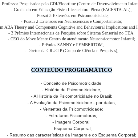
- Professor Pesquisador pelo CDI/Floortime (Centro de Desenvolvimento Infant
2 e 13/ABRIL/2025
estre em Ciências da Reabilitação FACISA/UFRN
- Graduado em Educação Física Licenciatura Plena (FACESTA-AL);
OÃO PESSOA/PB
s-graduado em fisiologia do exercício e prescrição do exercício -
- Possui 3 Extensões em Psicomotricidade;
ama Filho/RJ
- Possui 2 Extensões em Neurociências e Comportamento;
ITTORAL HOTEL CABO BRANCO
em ABA Theory and Components Cognitive and Behavioural Implications and Int
ós-graduado em treinamento de Força - UFRN
RESENCIAL
- 3 Prêmios Internacionais de Pesquisa sobre Sistema Sensorial no TEA;
icenciatura plena em Educação física - UERN
- CEO do Move Mente Centro de atendimento Neuropsicomotor Infantil;
ONHEÇA NOSSO PALESTRANTE
- Prêmios SANNY e PEMBERTOM;
ONTEÚDO PROGRAMÁTICO
REALIZADO COM SUCESSO - CURSO: NEGÓCIO
AN
- Diretor da GRUCIP (Grupo de Ciência e Pesquisas);
of. Dr.
CORRIDA DE RUA - 12 DE ABRIL DE 2025 - JOÃO
29
PESSOA/PB - PRESENCIAL
EGÓCIO CORRIDA DE RUA:
CONTEÚDO PROGRAMÁTICO
só planilha de treino?
- Conceito de Psicomotricidade;
2/ABRIL/2025
- História da Psicomotricidade;
OÃO PESSOA/PB
- A História da Psicomotricidade no Brasil;
- A Evolução da Psicomotricidade - por datas;
ITTORAL HOTEL CABO BRANCO
- Vertentes da Psicomotricidade;
RESENCIAL
- Estruturas Psicomotoras;
REALIZADO COM SUCESSO - CURSO:
AN
ONHEÇA NOSSO PALESTRANTE
- Imagem Corporal;
MUSCULAÇÃO FEMININA - 13 DE ABRIL DE 2025 -
29
- Esquema Corporal;
JOÃO PESSOA/PB - PRESENCIAL
rof. Esp. Fabiano Pezzi | CREF 967 G/RN
- Resumo das características da Imagem e do Esquema Corporal;
USCULAÇÃO FEMININA: