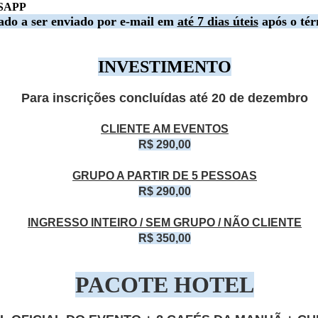
SAPP
ado a ser enviado por e-mail em
até 7 dias úteis
após o tér
ESVENDANDO O ESQUEMA CORPORAL
5/JANEIRO/2025
INVESTIMENTO
OÃO PESSOA/PB
ITTORAL HOTEL CABO BRANCO
Para inscrições concluídas até 20 de dezembro
RESENCIAL
REALIZADO COM SUCESSO - CURSOS
EP
ONHEÇA O NOSSO PALESTRANTE
CLIENTE AM EVENTOS
LEONARDO LIMA 2024 - 08 DE DEZEMBRO DE
27
R$ 290,00
2024 - JOÃO PESSOA/PB
of. Esp.
URSOS LEONARDO LIMA 2024
GRUPO A PARTIR DE 5 PESSOAS
8 DE DEZEMBRO DE 2024 EM JOÃO PESSOA/PB
R$ 290,00
RESENCIAL
INGRESSO INTEIRO / SEM GRUPO / NÃO CLIENTE
ONHEÇA O NOSSO PALESTRANTE
R$ 350,00
rofº Dr. Leonardo Lima - CREF 23984 G/SP
uem é Leonardo Lima?
PACOTE HOTEL
REALIZADO COM SUCESSO - 3º EPAF -
PR
 Graduado em Educação física em bacharel.
ENCONTRO PARAIBANO DE ATIVIDADE FÍSICA -
29
12 a 14 de SETEMBRO de 2024 - JOÃO
 Graduado em Educação física em licenciatura.