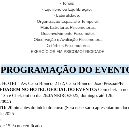
raduado em Educação Física (Bacharel/Licenciatura) pelo IPA/RS.
- Tonus;
reinamento de Membros Inferiores
- Equilíbrio ou Equilibração;
ós graduado em Fisiologia do Exercício pela Gama Filho/RJ.
- Lateralidade;
3/ABRIL/2025
riador da Marca GO RUNNERS em 2010.
- Organização Espacial e Temporal;
OÃO PESSOA/PB
- Mais Estruturas Psicomotoras;
ITTORAL HOTEL CABO BRANCO
- Desenvolvimento Psicomotor;
- Observação e Avaliação Psicomotora;
RESENCIAL
- Distúrbios Psicomotores;
REALIZADO COM SUCESSO - CURSO: NATAÇÃO
OV
ONHEÇA NOSSOS PALESTRANTES
- EXERCÍCIOS EM PSICOMOTRICIDADE.
PARA BEBÊS - 26 DE JANEIRO DE 2025 - JOÃO
20
PESSOA/PB - PRESENCIAL
rof. Esp. Aline Débora de Oliveira | CREF 3524 G/PBGraduada em
ducação Física (Bacharel/Licenciatura).
ATAÇÃO PARA BEBÊS
PROGRAMAÇÃO DO EVENT
ós graduado em Personal Trainer pela IESP- JP/PB.
6/JANEIRO/2025
ós graduado em Biomecânica e Cinesiologia pela UNIGUAÇU.
OÃO PESSOA/PB
OTEL - Av. Cabo Branco, 2172, Cabo Branco - João Pessoa/PB
línica Prática do BOPE (Bases Operacionais da Preparação
EDAGEM NO HOTEL OFICIAL DO EVENTO:
Com chek-in no
CQUA R1
portiva).
 das 13h e Chek-out no dia 26/JANEIRO/2025, domingo, até 12h.
RESENCIAL
20945
of. Esp.
ONHEÇA O NOSSO PALESTRANTE
TO:
20min antes do início do curso (Será necessário apresentar um do
REALIZADO COM SUCESSO - CURSO:
OV
 de 2025
of. Esp.
PSICOMOTRICIDADE NO TEA - 25 DE JANEIRO
20
h
DE 2025 - JOÃO PESSOA/PB - PRESENCIAL
 de 15h/a no certificado
SICOMOTRICIDADE NO TEA: