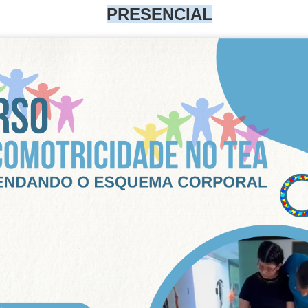
PRESENCIAL
CONHEÇA OS NOSSOS PALESTRANTES
Prof. Dr. Fabrício Madureira | CREF 4475 G/SP
Doutor em controle motor - USP;
Mestre em aprendizagem motora – USP;
Pós-graduado em Fisiologia do Exercício – UNIFESP e
Treinamento Desportivo – UNIMES;
Titular das cadeiras de Atividades aquáticas e Pesquisa em
Educação Física – FEFIS;
Professor de pós- graduação – UNISANTA, UNICEUMA, FMU,
Estácio e ENAF;
Coordenador do Grupo de Estudos e Tecnologia em Atividades
Aquáticas (GETAA) – Santos;
Autor de diversos trabalhos científicos nas áreas de natação e
hidroginástica.
Prof. Ms.