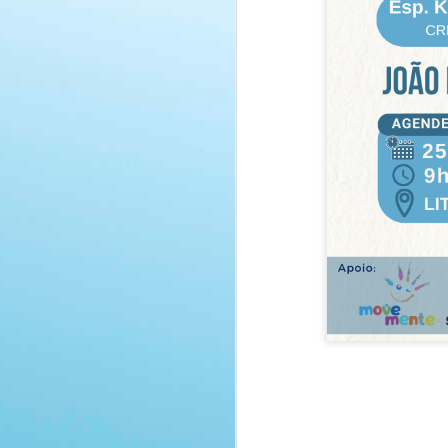
REALIZADO COM
APR
SUCESSO - CURSO:
29
MEETING AQUÁTICO
- 14 E 15 DE MARÇO
DE 2026 - JOÃO
PESSOA/PB -
PRESENCIAL
MEETING AQUÁTICO
14 E 15 | MARÇO | 2026
J
JOÃO PESSOA/PB
LITTORAL HOTEL CABO
BRANCO E PRODÍGIO
4