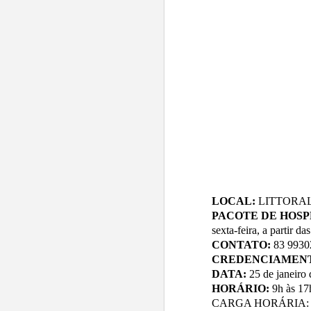
G
T
P
1
C
J
L
P
N
C
P
E
N
P
2
P
J
LOCAL:
LITTORAL H
C
PACOTE DE HOSP
A
Es
sexta-feira, a partir
P
CONTATO:
83 9930
Pr
C
CREDENCIAMEN
N
DATA:
25 de janeiro
Pr
HORÁRIO:
9h às 17
CARGA HORÁRIA
:
P