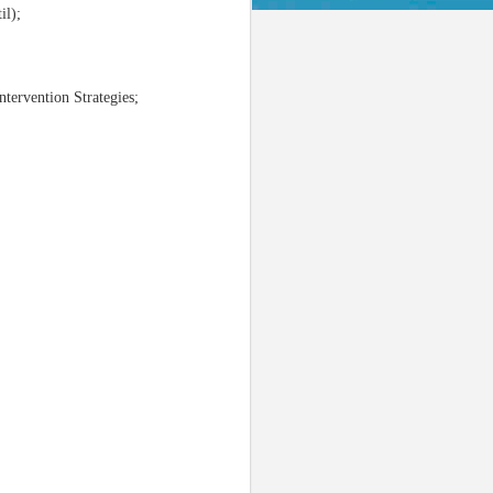
il);
ervention Strategies;