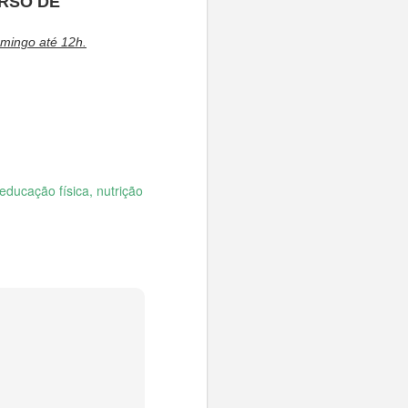
URSO DE
omingo até 12h.
educação física, nutrição