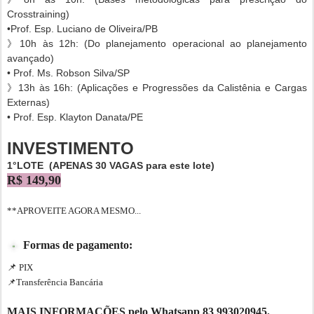
Crosstraining)
•Prof. Esp. Luciano de Oliveira/PB
》10h às 12h: (Do planejamento operacional ao planejamento
avançado)
• Prof. Ms. Robson Silva/SP
》13h às 16h: (Aplicações e Progressões da Calistênia e Cargas
Externas)
• Prof. Esp. Klayton Danata/PE
INVESTIMENTO
1°LOTE
(APENAS 30 VAGAS para este lote)
R$ 149,90
**APROVEITE AGORA MESMO...
Formas de pagamento:
📌
PIX
📌Transferência Bancária
MAIS INFORMAÇÕES pelo Whatsapp 83 993020945.