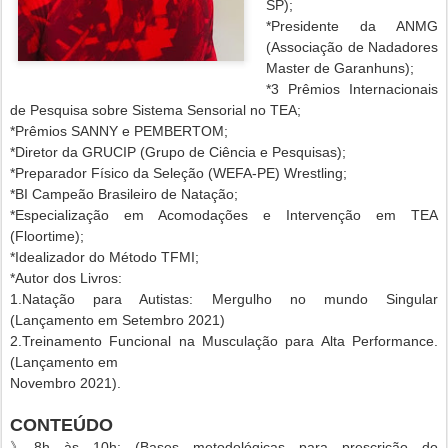
SP);
*Presidente da ANMG
(Associação de Nadadores
Master de Garanhuns);
*3 Prêmios Internacionais
de Pesquisa sobre Sistema Sensorial no TEA;
*Prêmios SANNY e PEMBERTOM;
*Diretor da GRUCIP (Grupo de Ciência e Pesquisas);
*Preparador Físico da Seleção (WEFA-PE) Wrestling;
*BI Campeão Brasileiro de Natação;
*Especialização em Acomodações e Intervenção em TEA
(Floortime);
*Idealizador do Método TFMI;
*Autor dos Livros:
1.Natação para Autistas: Mergulho no mundo Singular
(Lançamento em Setembro 2021)
2.Treinamento Funcional na Musculação para Alta Performance.
(Lançamento em
Novembro 2021).
CONTEÚDO
》8h às 10h: (Bases metodológicas para prescrição do