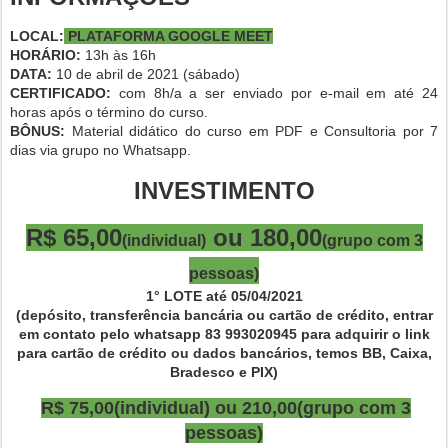
LOCAL
:
PLATAFORMA GOOGLE MEET
HORÁRIO:
13h às 16h
DATA:
10 de abril de 2021 (sábado)
CERTIFICADO:
com 8h/a a ser enviado por e-mail em até 24
horas após o término do curso.
BÔNUS:
Material didático do curso em PDF e Consultoria por 7
dias via grupo no Whatsapp.
INVESTIMENTO
R$ 65,00
ou 180,00
(individual)
(grupo com 3
pessoas)
1° LOTE até 05/04/2021
(depósito, transferência bancária ou cartão de crédito, entrar
em contato pelo whatsapp 83 993020945 para adquirir o link
para cartão de crédito ou dados bancários, temos BB, Caixa,
Bradesco e PIX)
R$ 75,00
(individual)
ou 210,00
(grupo com 3
pessoas)