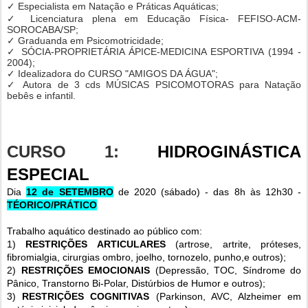
✓
Especialista em Natação e Práticas Aquáticas;
✓
Licenciatura plena em Educação Física- FEFISO-ACM-
SOROCABA/SP;
✓
Graduanda em Psicomotricidade;
✓
SÓCIA-PROPRIETÁRIA ÁPICE-MEDICINA ESPORTIVA (1994 -
2004);
✓
Idealizadora do CURSO "AMIGOS DA ÁGUA";
✓ A
utora de 3 cds MÚSICAS PSICOMOTORAS para Natação
bebês e infantil.
CURSO 1:
HIDROGINÁSTICA
ESPECIAL
Dia
12 de SETEMBRO
de 2020 (sábado) - das 8h às 12h30 -
TÉORICO/PRÁTICO
Trabalho aquático destinado ao público com:
1)
RESTRIÇÕES ARTICULARES
(artrose, artrite, próteses,
fibromialgia, cirurgias ombro, joelho, tornozelo, punho,e outros);
2)
RESTRIÇÕES EMOCIONAIS
(Depressão, TOC, Síndrome do
Pânico, Transtorno Bi-Polar, Distúrbios de Humor e outros);
3)
RESTRIÇÕES COGNITIVAS
(Parkinson, AVC, Alzheimer em