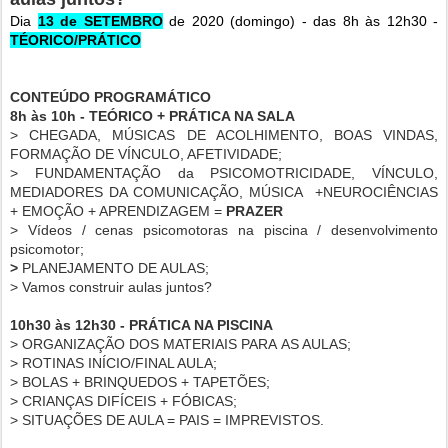
Dia
13 de SETEMBRO
de 2020 (domingo) - das 8h às 12h30 -
TÉORICO/PRÁTICO
CONTEÚDO PROGRAMÁTICO
8h às 10h - TEÓRICO + PRÁTICA NA SALA
> CHEGADA, MÚSICAS DE ACOLHIMENTO, BOAS VINDAS,
FORMAÇÃO DE VÍNCULO, AFETIVIDADE;
>
FUNDAMENTAÇÃO da PSICOMOTRICIDADE, VÍNCULO,
MEDIADORES DA COMUNICAÇÃO, MÚSICA +NEUROCIÊNCIAS
+ EMOÇÃO + APRENDIZAGEM =
PRAZER
> Vídeos / cenas psicomotoras na piscina / desenvolvimento
psicomotor;
>
PLANEJAMENTO DE AULAS;
> Vamos construir aulas juntos?
10h30 às 12h30 - PRÁTICA NA PISCINA
> ORGANIZAÇÃO DOS MATERIAIS PARA
AS AULAS;
> ROTINAS INÍCIO/FINAL AULA;
> BOLAS + BRINQUEDOS + TAPETÕES;
> CRIANÇAS DIFÍCEIS + FÓBICAS;
> SITUAÇÕES DE AULA = PAIS = IMPREVISTOS.