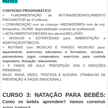
PRÁTICO
CONTEÚDO PROGRAMÁTICO
> FUNDAMENTAÇÃO de ROTINA/DESENVOLVIMENTO
PSICOMOTOR da 1ª infância;
> COMUNICAÇÃO com as crianças <MEDIADORES> tom de voz,
brinquedos, OLHAR, disponibilidade corporal do profissional;
> ACOLHIMENTO/CHEGADA dos alunos/INCLUSÃO;
> MÚSICAS e ESTRATÉGIAS para AMBIENTAÇÃO e
ADAPTAÇÃO/FÓBICOS;
> ROTINAS com MÚSICAS E FRASES MUSICAIS para:
aquecimento, exercícios educativos e formativos, circuitos
psicomotores, jogos cooperativos, exercícios para controle
respiratório, flutuação, relaxamento;
> 5' FINAIS DE AULA: PERCEPÇÃO DAS 5 EMOÇÕES
PRIMÁRIAS:
NOJO, RAIVA, MEDO, TRISTEZA E ALEGRIA. (TRABALHO DE
PREVENÇÃO À SAÚDE EMOCIONAL).
CURSO 3:
NATAÇÃO
PARA BEBÊS:
Como os bebês aprendem? Vamos construir
aulas juntos?