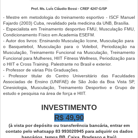
Prof. Ms. Luís Cláudio Bossi - CREF 4247-G/SP
- Mestre em metodologia do treinamento esportivo - ISCF Manuel
Fajardo (2003) Cuba, revalidado pela medicina da UNB, Brasília.
- Especialista em Treinamento desportivo FMU, Musculação FMU,
Condicionamento Físico em Academia ESEFM.
- Autor dos livros: Ensinando Musculação Icone, Musculação para
o Basquetebol, Musculação para o Voleibol, Periodização na
Musculação, Treinamento Funcional na Musculação, Treinamento
Funcional para Mulheres, HIIT Fitness Wellness, Periodização para
o HIIT e Cross Training. Palestrante no Brasil e exterior.
- Professor de várias Pós Graduações.
- Professor titular do Centro Universitário das Faculdades
Associadas de Ensino (UNIFAE) de São João da Boa Vista SP,
Cinesiologia, Musculação, Treinamento Desportivo e Grupo de
estudo e pesquisa na área de força e HIIT.
INVESTIMENTO
R$ 49,90
(à vista por depósito ou transferência bancária, entrar em
contato pelo whatsapp 83 993020945 para adquirir os dados
bancários, temos BB, Caixa, Bradesco e Itaú)